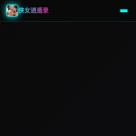
侠女逍遥录