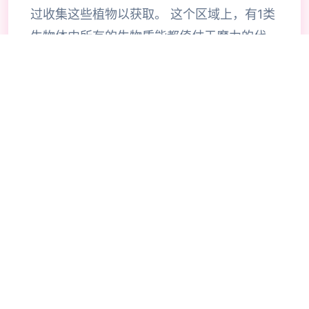
过收集这些植物以获取。 这个区域上，有1类
生物体内所有的生物质能都倚仗于魔力的代
谢，这种通过摄取魔力来维持生命的生物，被
称为“魔族”。 同样居住在这个区域上的“精
灵”，也能利用魔力进行代谢。 魔族体内所积
蓄的魔力纯度低且不稳定，因为体内长时间无
法积蓄魔力的缘故，魔族具有暴食的习性。而
精灵则可以将摄取到的魔力稳定保持在体内。
2个同样将魔力视为食粮的种族，不可避免地
会产生领土纠纷，以及种族的敌对。 此外，
精灵细胞中所储存的高纯度魔力对于魔族来说
是再好不过的精华，因此魔族有着积极攻击精
灵，以夺取后者体内魔力的生物本能。 精灵
是拥有智能和文明的种族，不像受兽性支配的