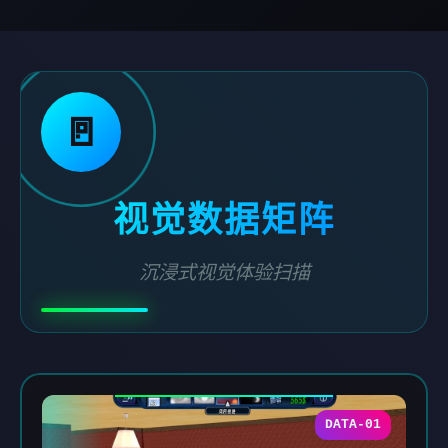
🚪
视觉数据矩阵
沉浸式视觉体验扫描
DATA-01