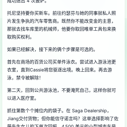
成功送出 4 次披萨。
托尼坚持要你买新车。前往约瑟芬与她的同事就私人照
片发生争执的汽车零售商。既然你不能改变金的主意，
那就去找车库里的机械师，他要你取回唯单工具包来换
取购买权利。
如果已经解决，接下来的俩个步骤是可选的。
首先在商场的百货公司买单件泳衣。尝试进入游泳池更
衣室，直到Cassie将您驱逐出境。晚上回来。再去游
泳，禁令被解除！
第二天，回到公共游泳池，不要淹死自己，这样你就可
以进入医疗室。
抓住第数个个摊位内的袋子。在 Saga Dealership，
Jiang交付货物；但你能信守诺言吗？这单选择影响了佐
藤先生女儿的下单次回报。4,500 美元的小型城市车是