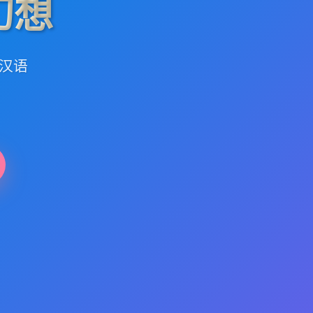
幻想
出汉语