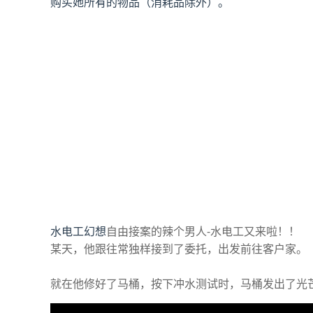
购买她所有的物品（消耗品除外）。
水电工幻想
自由接案的辣个男人-水电工又来啦！！
某天，他跟往常独样接到了委托，出发前往客户家。
就在他修好了马桶，按下冲水测试时，马桶发出了光