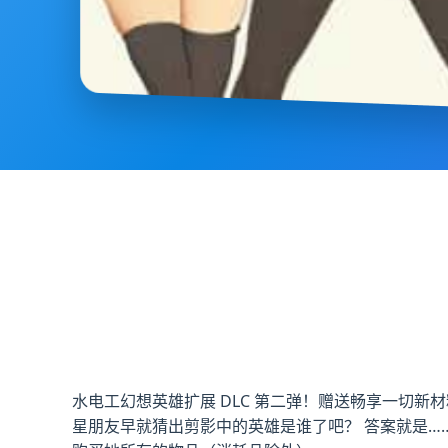
水电工幻想英雄扩展 DLC 第二弹！赠送畅享一切新
星朋友早就猜出剪影中的英雄是谁了吧？ 答案就是…