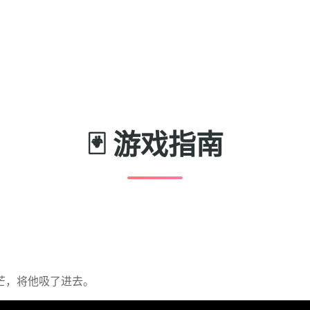
🃏 游戏指南
芒，将他吸了进去。