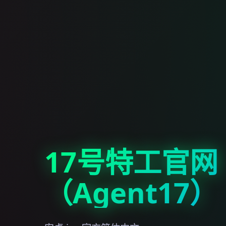
17号特工官网
（Agent17）