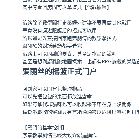
其中有壹個房間可以拿道具【代罪貓咪】
沿路除了教學關打史萊姆外建議不要再做其他戰鬥
畢竟沒有迴避跟護盾的招式可以用
所以還是先直接回家跑完劇情的教學拿招式
跟NPC的對話建議都要看完
沿路上可以閱讀的要素，甚至是物品的說明
甚至是想到處亂跑地圖探索，也都有RPG遊戲的樂趣
爱丽丝的摇篮正式门户
回到家可以開背包整理物品
可以先把包包的東西都放進倉庫
如果有拿代罪貓咪也可以收起來不帶在身上沒關係
這遊戲戰敗的懲罰只有寶箱通通被以危險度零強制打
【戰鬥的基本控制】
序章教學劇情已經大致介紹過操作