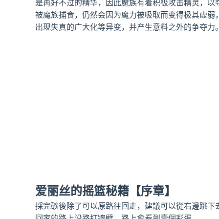
是再好不过的精华，因此魔族有着积极攻击精灵，以
被魔族捕食，仍然会因为魔力被吸取而变得极其虚弱
出现失真的广大化等异变，并产生意料之外的争夺力
爱丽丝的摇篮秘籍【序章】
採完礦後除了可以原路往回走，建議可以從右邊跳下
回家的路上沿路打牆壁，路上會看到壹個彩蛋