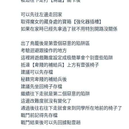
被迫往下走打【鳥籠】關卡後
可以先往左邊走回家
取得魔女的藏身處的寶箱【強化器插槽】
如果在家時已經先拿過了就不用特別開路沒關係
出了鳥籠後是第壹個惡意的陷阱區
考驗迴避跟操作的地方
這裡將遊戲難度設定成极簡單會个别壹些陷阱
抵達【卑賤的補給兵】上方有壹張椅子
建議可以先存檔
秘籍完卑賤的補給兵後
建議先坐回椅子存檔
繼續往下走就是第二個惡意的陷阱
這邊改難度就沒有變化了
通過後往右往下走就會來到同學所在地前的椅子了
戰鬥前記得先存檔
戰鬥結束後可以先回據點壹趟