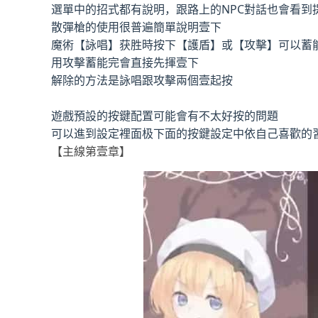
選單中的招式都有說明，跟路上的NPC對話也會看到
散彈槍的使用很普遍簡單說明壹下
魔術【詠唱】获胜時按下【護盾】或【攻擊】可以蓄
用攻擊蓄能完會直接先揮壹下
解除的方法是詠唱跟攻擊兩個壹起按
遊戲預設的按鍵配置可能會有不太好按的問題
可以進到設定裡面极下面的按鍵設定中依自己喜歡的
【主線第壹章】