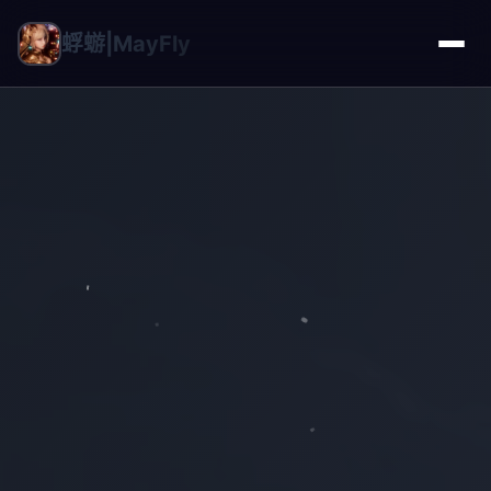
蜉蝣|MayFly