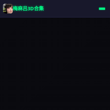
梅麻吕3D合集