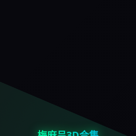
梅麻吕3D合集