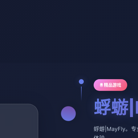
🖲️ 精品游戏
蜉蝣|
蜉蝣|MayFly