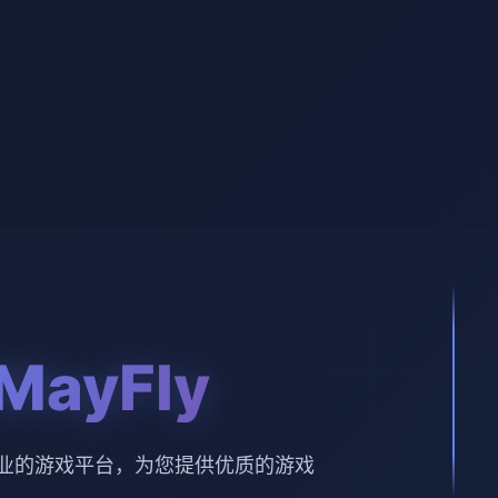
MayFly
。专业的游戏平台，为您提供优质的游戏