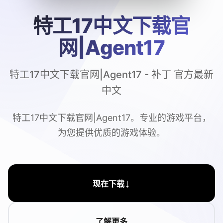
特工17中文下载官
网|Agent17
特工17中文下载官网|Agent17 - 补丁 官方最新
中文
特工17中文下载官网|Agent17。专业的游戏平台，
为您提供优质的游戏体验。
↓
现在下载
了解更多