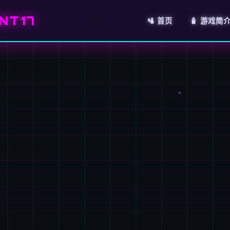
NT17
🛂 首页
🧴 游戏简